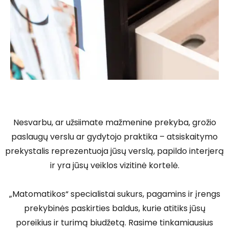
Nesvarbu, ar užsiimate mažmenine prekyba, grožio
paslaugų verslu ar gydytojo praktika – atsiskaitymo
prekystalis reprezentuoja jūsų verslą, papildo interjerą
ir yra jūsų veiklos vizitinė kortelė.
„Matomatikos“ specialistai sukurs, pagamins ir įrengs
prekybinės paskirties baldus, kurie atitiks jūsų
poreikius ir turimą biudžetą. Rasime tinkamiausius