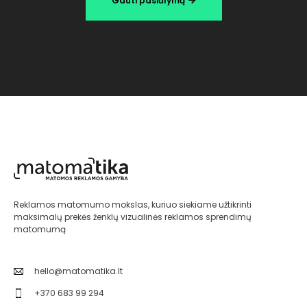
Gauti pasiūlymą
Reklamos matomumo mokslas, kuriuo siekiame užtikrinti
maksimalų prekės ženklų vizualinės reklamos sprendimų
matomumą
hello@matomatika.lt
+370 683 99 294